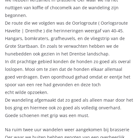
nuttigen van koffie of chocomelk aan de wandeling zijn
begonnen.
De route die we volgden was de Oorlogroute ( Oorlogsroute
Havelte | Drenthe ) die herinneringen weergaf van 40-45.
Hangars, bomkraters, grafheuvels, en de vliegstrip van de
Grote Startbaan. En zoals te verwachten hebben we de
hunebedden ook gezien in het Drentse landschap.
In dit prachtige gebied konden de honden zo goed als overal
loslopen. Mooi om te zien dat de honden elkaar allemaal
goed verdragen. Even oponthoud gehad omdat er eentje het
spoor van een ree had gevonden en deze toch
echt wilde opzoeken.
De wandeling afgemaakt dat zo goed als alleen maar door het
bos ging en hiermee ook zo goed als volledig onverhard.
Goede schoenen met grip was een must.
Na ruim twee uur wandelen weer aangekomen bij brasserie
Oer waar we buiten hebben genoten van een overheerlijk