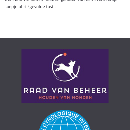
soepje of rijkgevulde tosti.